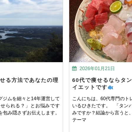
2026年01月21日
瘦せる方法であなたの理
60代で痩せるならタ
イエットです
グジムを細々と14年運営して
こんにちは、60代専門のト
痩せられる？」とお悩みです
いるひきたです。 「タン
』を包み隠さずお伝えします。
みですか？結論から言うと、
テーマ